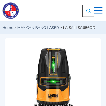
Chuyển
đến
nội
dung
Home
>
MÁY CÂN BẰNG LASER
>
LAISAI LSG686OD