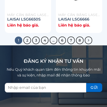
MÁY CÂN BẰNG LASER
MÁY CÂN BẰNG LASER
LAISAI LSG6650S
LAISAI LSG6666
Liên hệ báo giá.
Liên hệ báo giá.
1
2
3
4
…
6
7
8
ĐĂNG KÝ NHẬN TƯ VẤN
Nếu Quý khách quan tâm đến thông tin khuyến mãi
và sự kiện, nhập mail để nhận thông báo