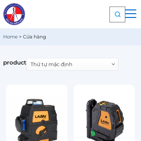
Chuyển
đến
nội
dung
Home
>
Cửa hàng
product