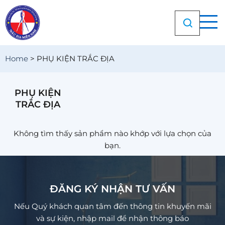
Chuyển
đến
nội
dung
Home
>
PHỤ KIỆN TRẮC ĐỊA
PHỤ KIỆN
TRẮC ĐỊA
Không tìm thấy sản phẩm nào khớp với lựa chọn của
bạn.
ĐĂNG KÝ NHẬN TƯ VẤN
Nếu Quý khách quan tâm đến thông tin khuyến mãi
và sự kiện, nhập mail để nhận thông báo