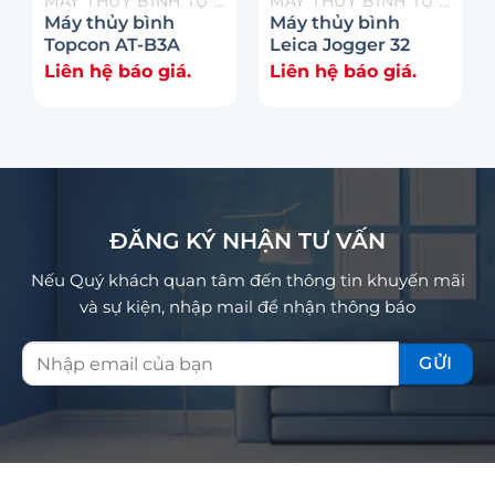
MÁY THỦY BÌNH TỰ ĐỘNG
MÁY THỦY BÌNH TỰ ĐỘNG
Máy thủy bình
Máy thủy bình
Topcon AT-B3A
Leica Jogger 32
Liên hệ báo giá.
Liên hệ báo giá.
ĐĂNG KÝ NHẬN TƯ VẤN
Nếu Quý khách quan tâm đến thông tin khuyến mãi
và sự kiện, nhập mail để nhận thông báo