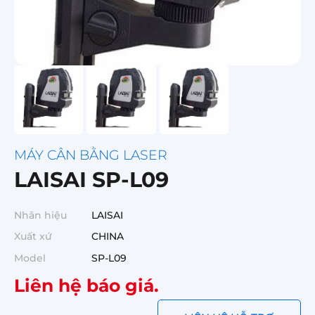
MÁY CÂN BẰNG LASER
LAISAI SP-L09
Nhãn hiệu
LAISAI
Xuất xứ
CHINA
Model
SP-L09
Liên hệ báo giá.