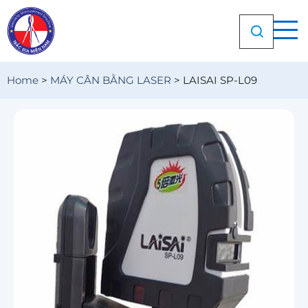
Chuyển
đến
nội
dung
Home
>
MÁY CÂN BẰNG LASER
>
LAISAI SP-L09