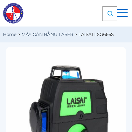
Chuyển
đến
nội
dung
Home
>
MÁY CÂN BẰNG LASER
>
LAISAI LSG666S