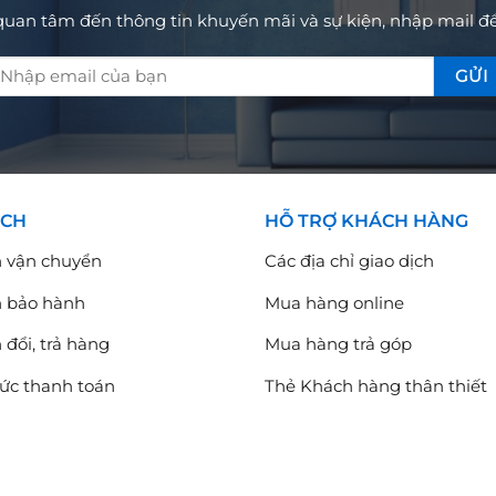
uan tâm đến thông tin khuyến mãi và sự kiện, nhập mail đ
ÁCH
HỖ TRỢ KHÁCH HÀNG
h vận chuyển
Các địa chỉ giao dịch
h bảo hành
Mua hàng online
 đổi, trả hàng
Mua hàng trả góp
ức thanh toán
Thẻ Khách hàng thân thiết