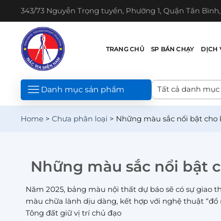
Chuyển
343/73 Nguyễn Trọng tuyển, Phường 1, Quận Tân Bình
đến
nội
dung
TRANG CHỦ
SP BÁN CHẠY
DỊCH 
Danh mục sản phẩm
Home
>
Chưa phân loại
>
Những màu sắc nổi bật cho
Những màu sắc nổi bật 
Năm 2025, bảng màu nội thất dự báo sẽ có sự giao t
màu chữa lành dịu dàng, kết hợp với nghệ thuật “đổ
Tông đất giữ vị trí chủ đạo